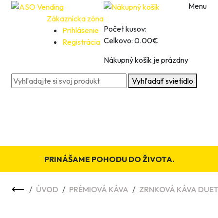
Menu
Zákaznícka zóna
0
Počet kusov:
Prihlásenie
0
Celkovo:
0.00€
Registrácia
Nákupný košík je prázdny
Vyhľadať svietidlo
PRINÁŠAME POHODU DO ŽIVOTA.
ÚVOD
PRÉMIOVÁ KÁVA
ZRNKOVÁ KÁVA DUE