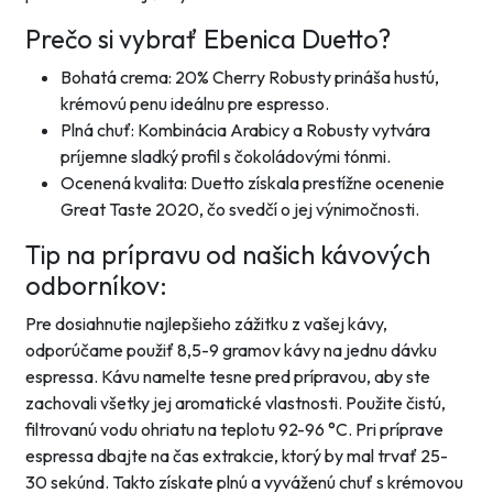
Prečo si vybrať Ebenica Duetto?
Bohatá crema: 20% Cherry Robusty prináša hustú,
krémovú penu ideálnu pre espresso.
Plná chuť: Kombinácia Arabicy a Robusty vytvára
príjemne sladký profil s čokoládovými tónmi.
Ocenená kvalita: Duetto získala prestížne ocenenie
Great Taste 2020, čo svedčí o jej výnimočnosti.
Tip na prípravu od našich kávových
odborníkov:
Pre dosiahnutie najlepšieho zážitku z vašej kávy,
odporúčame použiť 8,5-9 gramov kávy na jednu dávku
espressa. Kávu namelte tesne pred prípravou, aby ste
zachovali všetky jej aromatické vlastnosti. Použite čistú,
filtrovanú vodu ohriatu na teplotu 92-96 °C. Pri príprave
espressa dbajte na čas extrakcie, ktorý by mal trvať 25-
30 sekúnd. Takto získate plnú a vyváženú chuť s krémovou