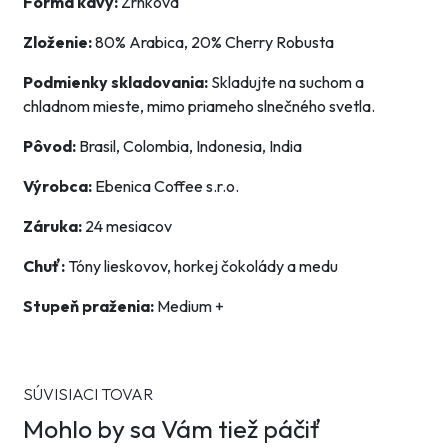
Forma kávy:
Zrnková
Zloženie:
80% Arabica, 20% Cherry Robusta
Podmienky skladovania:
Skladujte na suchom a
chladnom mieste, mimo priameho slnečného svetla.
Pôvod:
Brasil, Colombia, Indonesia, India
Výrobca:
Ebenica Coffee s.r.o.
Záruka:
24 mesiacov
Chuť:
Tóny lieskovov, horkej čokolády a medu
Stupeň praženia:
Medium +
SÚVISIACI TOVAR
Mohlo by sa Vám tiež páčiť