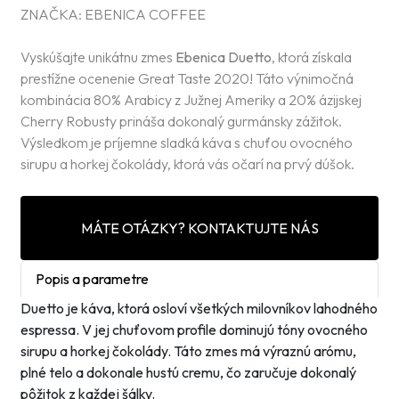
ZNAČKA:
EBENICA COFFEE
Vyskúšajte unikátnu zmes
Ebenica Duetto
, ktorá získala
prestížne ocenenie Great Taste 2020! Táto výnimočná
kombinácia 80% Arabicy z Južnej Ameriky a 20% ázijskej
Cherry Robusty prináša dokonalý gurmánsky zážitok.
Výsledkom je príjemne sladká káva s chuťou ovocného
sirupu a horkej čokolády, ktorá vás očarí na prvý dúšok.
MÁTE OTÁZKY? KONTAKTUJTE NÁS
Popis a parametre
Duetto je káva, ktorá osloví všetkých milovníkov lahodného
espressa. V jej chuťovom profile dominujú tóny ovocného
sirupu a horkej čokolády. Táto zmes má výraznú arómu,
plné telo a dokonale hustú cremu, čo zaručuje dokonalý
pôžitok z každej šálky.